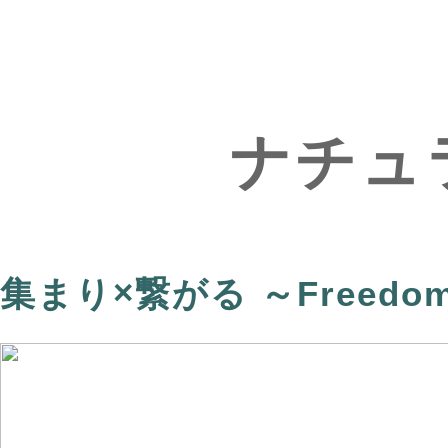
集まり×繋がる ～Freedom